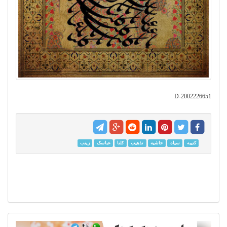
D-2002226651
کتیبه
سیاه
حاشیه
تذهیب
کلنا
عباسک
زینب