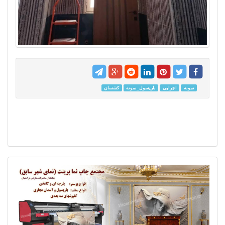
نمونه
اجرایی
باریسول_نمونه
کشسان