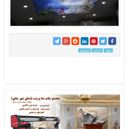
نمونه
اجرایی
باریسول