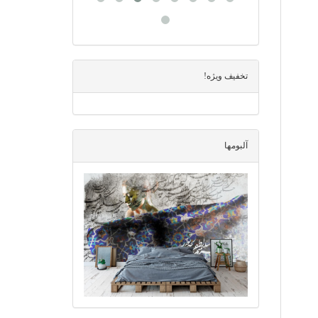
تخفیف ویژه!
آلبومها