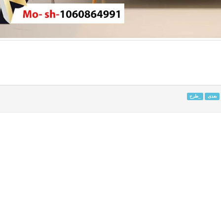
بعدی
_طرح