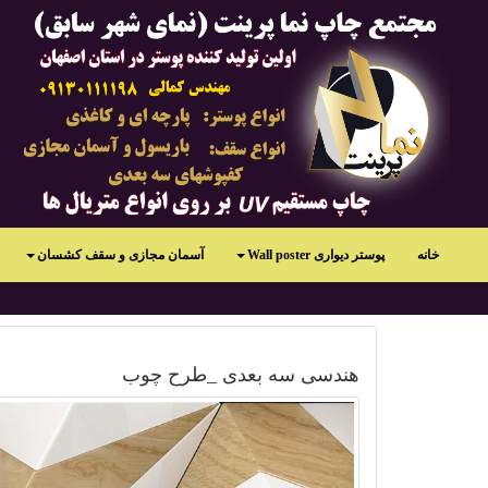
خانه
پوستر دیواری Wall poster
آسمان مجازی و سقف کشسان
هندسی سه بعدی _طرح چوب