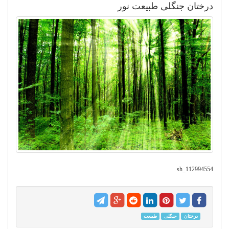
درختان جنگلی طبیعت نور
sh_112994554
درختان
جنگلی
طبیعت