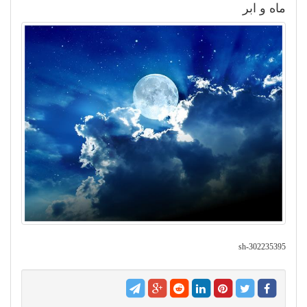
ماه و ابر
sh-302235395