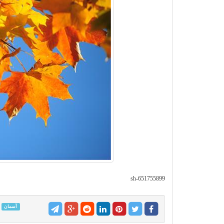
sh-651755899
آسمان