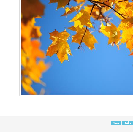
برگهای
پاییزی