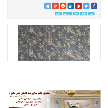
پتینه
گلدار
کاغذ
دیواری
ساده