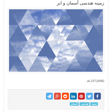
زمینه هندسی آسمان و ابر
sh-337129382
زمینه
هندسی
آسمان