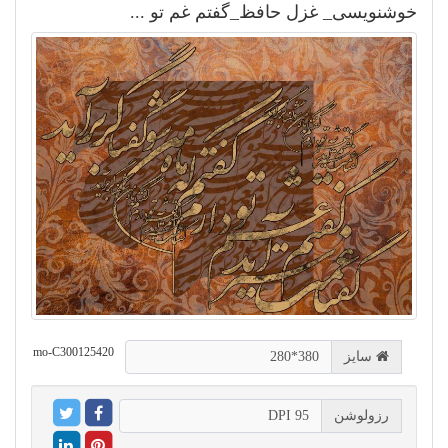
خوشنویسی_ غزل حافظ_گفتم غم تو ...
mo-C300125420
سایز
380*280
رزولوشن
DPI 95