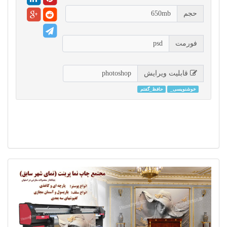
حجم
650mb
فورمت
psd
قابلیت ویرایش
photoshop
خوشنویسی_
حافظ_گفتم