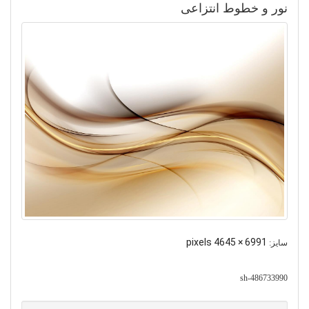
نور و خطوط انتزاعی
6991 × 4645 pixels
سایز:
sh-486733990