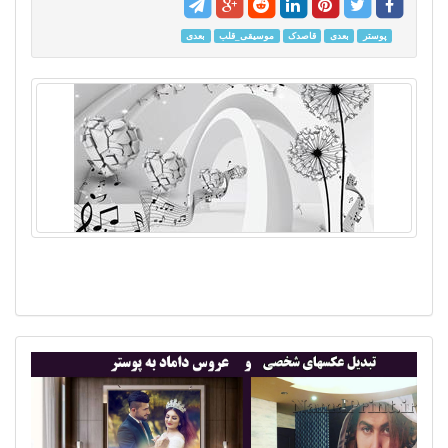
پوستر
بعدی
قاصدک
موسیقی_قلب
بعدی