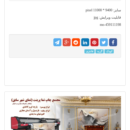
سایز: 9400 * 11000 pixel
قابلیت ویرایش: jpg
mo-459111198
کودک
گربه
فانتزی