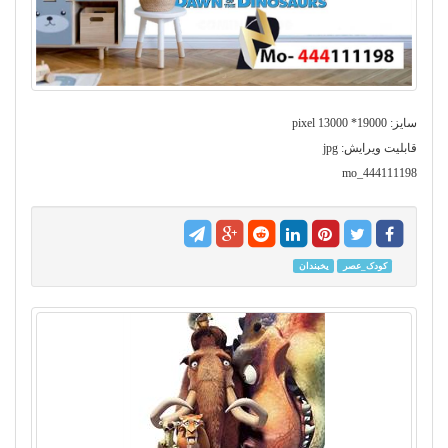
سایز: 19000* 13000 pixel
قابلیت ویرایش: jpg
mo_444111198
کودک_عصر
یخبندان