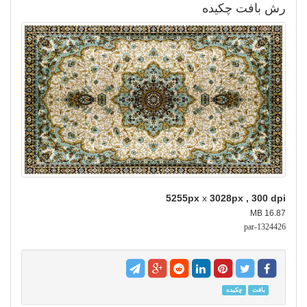
رش بافت چکیده
5255px
x
3028px , 300 dpi
16.87 MB
par-1324426
بافت
چکیده