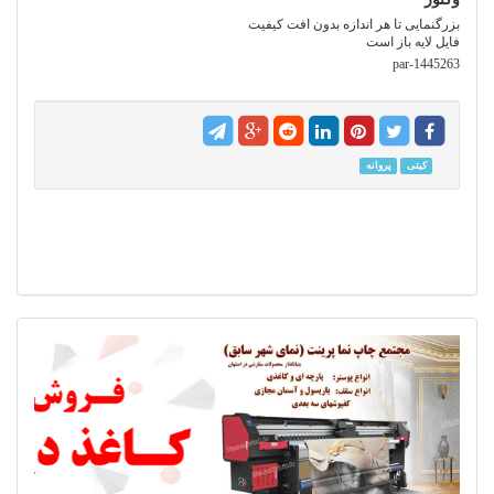
بزرگنمایی تا هر اندازه بدون افت کیفیت
فایل لایه باز است
par-1445263
کیتی
پروانه