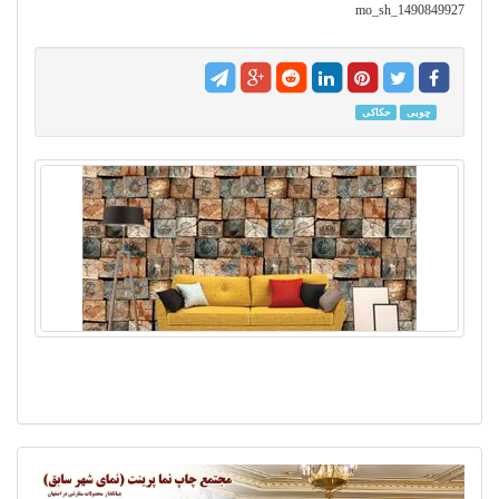
mo_sh_1490849927
چوبی
حکاکی