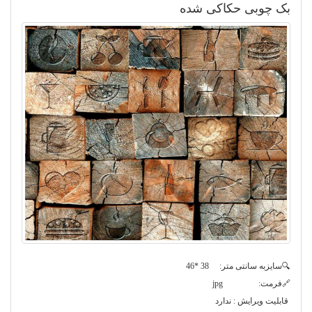
بک چوبی حکاکی شده
🔍سایزبه سانتی متر: 38 *46
🔗فرمت: jpg
قابلیت ویرایش : ندارد