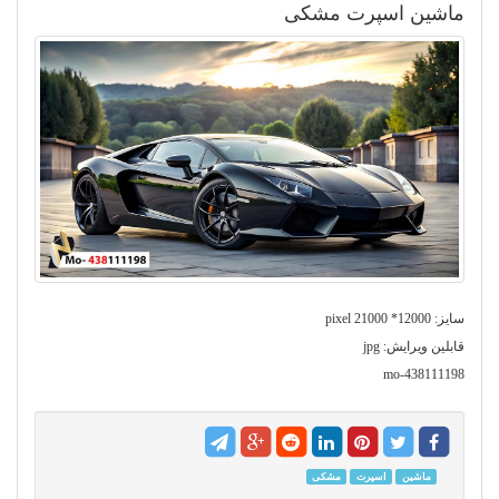
ماشین اسپرت مشکی
سایز: 12000* 21000 pixel
قابلین ویرایش: jpg
mo-438111198
ماشین
اسپرت
مشکی