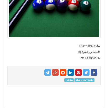
سایز: 5600 * 3700
قابلیت ویرایش: jpg
mo-sh-69435112
بیلیارد_توپ_وسیله
ورزشی