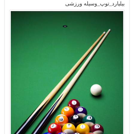
بیلیارد_توپ_وسیله ورزشی