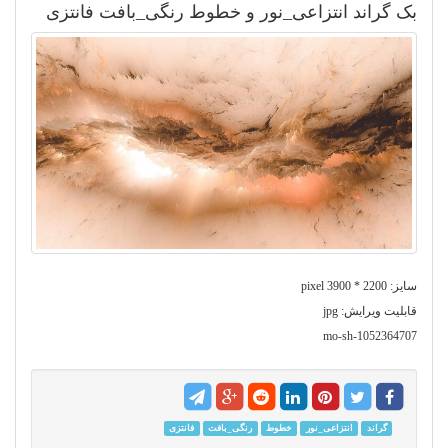
بک گراند انتزاعی_نور و خطوط رنگی_بافت فانتزی
سایز: 2200 * 3900 pixel
قابلیت ویرایش: jpg
mo-sh-1052364707
گراند
انتزاعی_نور
خطوط
رنگی_بافت
فانتزی