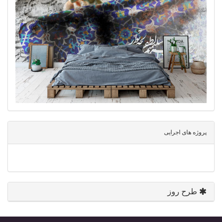
پروژه های اجرایی
طرح روز