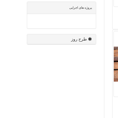
پروژه های اجرایی
طرح روز