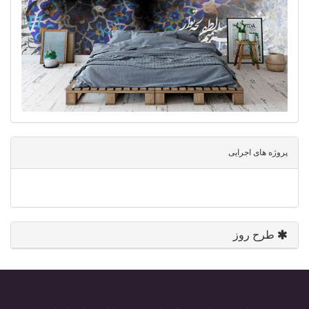
پروژه های اجرایی
طرح روز