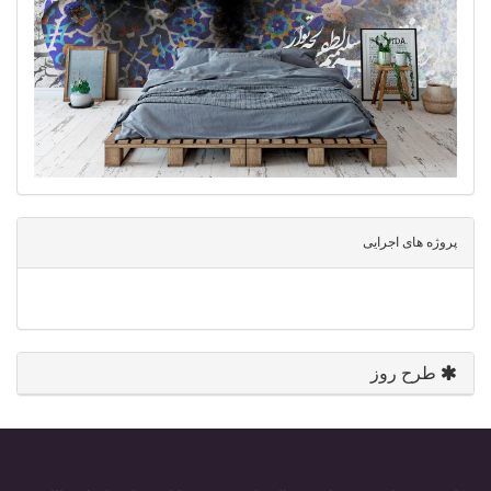
پروژه های اجرایی
طرح روز