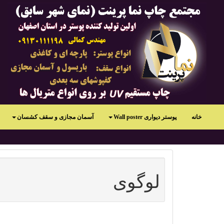
خانه
پوستر دیواری Wall poster
آسمان مجازی و سقف کشسان
لوگوی