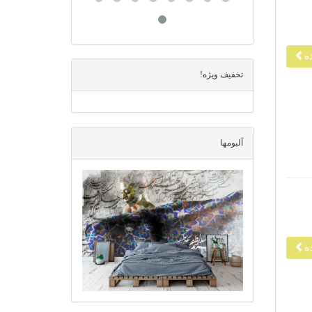
ه
تخفیف ویژه!
آلبومها
ه