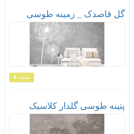
گل قاصدک _ زمینه طوسی
مشاهده
پتینه طوسی گلدار کلاسیک