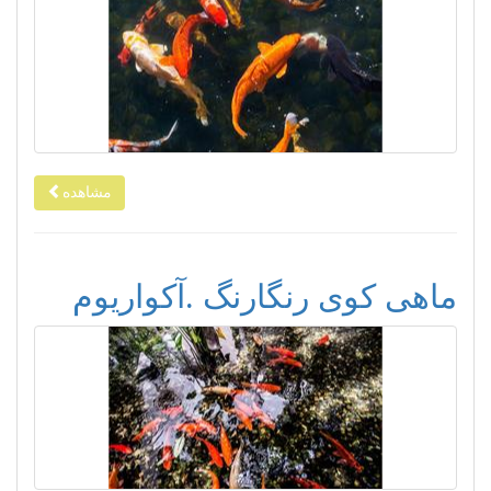
مشاهده
ماهی کوی رنگارنگ .آکواریوم